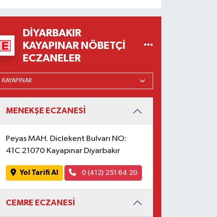
DIYARBAKIR
KAYAPINAR NÖBETÇI
ECZANELER
MENEKŞE ECZANESİ
Peyas MAH. Diclekent Bulvarı NO:
41C 21070 Kayapınar Diyarbakır
Yol Tarifi Al
0 (412) 251 64 20
CEMRE ECZANESİ