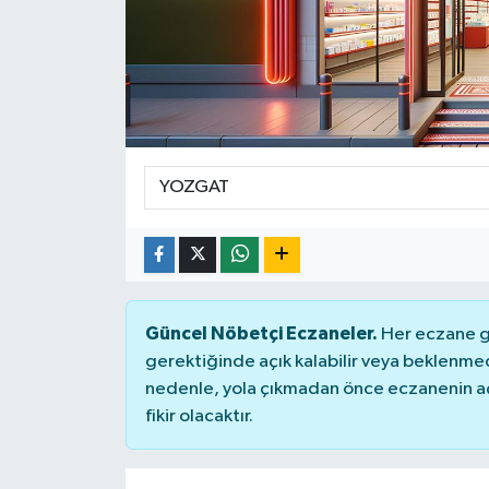
Genel
Güncel
Gündem
İlim & İrfan
Kültür & Sanat
KURDÎ
Güncel Nöbetçi Eczaneler.
Her eczane ge
gerektiğinde açık kalabilir veya beklenme
Sağlık
nedenle, yola çıkmadan önce eczanenin açık
fikir olacaktır.
Sağlık & Yaşam
Siyaset