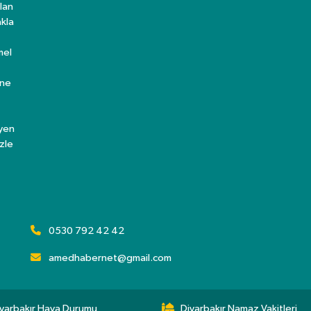
lan
kla
mel
ine
eyen
zle
0530 792 42 42
amedhabernet@gmail.com
yarbakır Hava Durumu
Diyarbakır Namaz Vakitleri