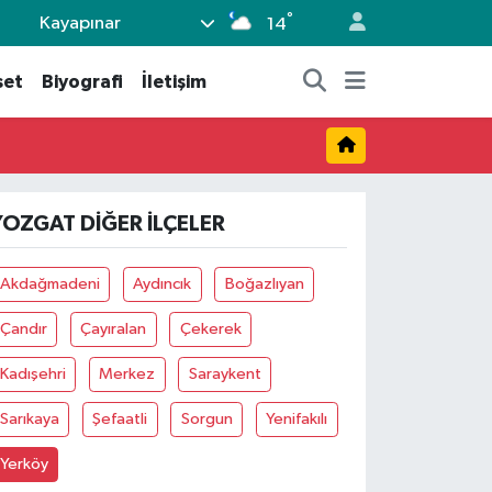
°
Kayapınar
14
set
Biyografi
İletişim
YOZGAT DIĞER İLÇELER
Akdağmadeni
Aydıncık
Boğazlıyan
Çandır
Çayıralan
Çekerek
Kadışehri
Merkez
Saraykent
Sarıkaya
Şefaatli
Sorgun
Yenifakılı
Yerköy