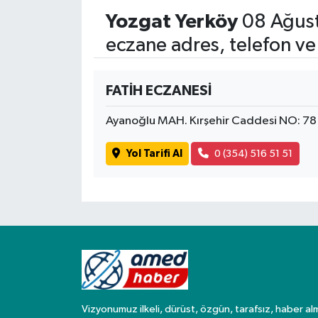
Yozgat Yerköy
08 Ağust
Spor
eczane adres, telefon ve
Yaşam
FATİH ECZANESİ
Ayanoğlu MAH. Kırşehir Caddesi NO: 7
Yol Tarifi Al
0 (354) 516 51 51
Vizyonumuz ilkeli, dürüst, özgün, tarafsız, haber al