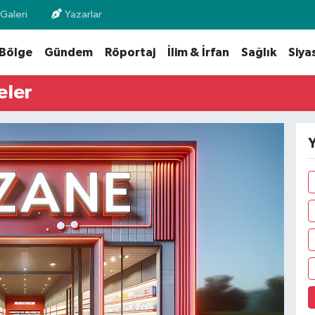
Galeri
Yazarlar
Bölge
Gündem
Röportaj
İlim & İrfan
Sağlık
Siya
eler