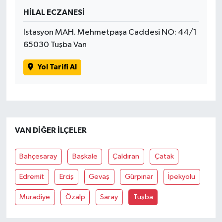
HİLAL ECZANESİ
Spor
İstasyon MAH. Mehmetpaşa Caddesi NO: 44/1
65030 Tuşba Van
Yaşam
Yol Tarifi Al
VAN DIĞER İLÇELER
Bahçesaray
Başkale
Çaldıran
Çatak
Edremit
Erciş
Gevaş
Gürpınar
İpekyolu
Muradiye
Özalp
Saray
Tuşba