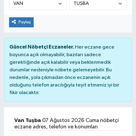
Genel
Paylaş
Güncel
Gündem
Güncel Nöbetçi Eczaneler.
Her eczane gece
boyunca açık olmayabilir, bazıları sadece
İlim & İrfan
gerektiğinde açık kalabilir veya beklenmedik
durumlar nedeniyle nöbete gelemeyebilir. Bu
Kültür & Sanat
nedenle, yola çıkmadan önce eczanenin açık
olduğunu telefon aracılığıyla teyit etmeniz iyi bir
KURDÎ
fikir olacaktır.
Sağlık
Sağlık & Yaşam
Van Tuşba
07 Ağustos 2026 Cuma nöbetçi
eczane adres, telefon ve konumları
Siyaset