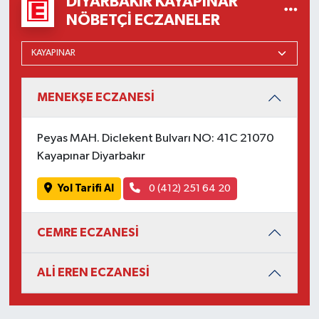
DIYARBAKIR KAYAPINAR
NÖBETÇI ECZANELER
MENEKŞE ECZANESİ
Peyas MAH. Diclekent Bulvarı NO: 41C 21070
Kayapınar Diyarbakır
Yol Tarifi Al
0 (412) 251 64 20
CEMRE ECZANESİ
ALİ EREN ECZANESİ