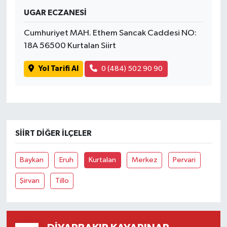
UGAR ECZANESİ
Spor
Cumhuriyet MAH. Ethem Sancak Caddesi NO:
18A 56500 Kurtalan Siirt
Yaşam
Yol Tarifi Al
0 (484) 502 90 90
SIIRT DIĞER İLÇELER
Baykan
Eruh
Kurtalan
Merkez
Pervari
Şirvan
Tillo