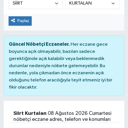
Genel
Paylaş
Güncel
Gündem
Güncel Nöbetçi Eczaneler.
Her eczane gece
boyunca açık olmayabilir, bazıları sadece
İlim & İrfan
gerektiğinde açık kalabilir veya beklenmedik
durumlar nedeniyle nöbete gelemeyebilir. Bu
Kültür & Sanat
nedenle, yola çıkmadan önce eczanenin açık
olduğunu telefon aracılığıyla teyit etmeniz iyi bir
KURDÎ
fikir olacaktır.
Sağlık
Sağlık & Yaşam
Siirt Kurtalan
08 Ağustos 2026 Cumartesi
nöbetçi eczane adres, telefon ve konumları
Siyaset