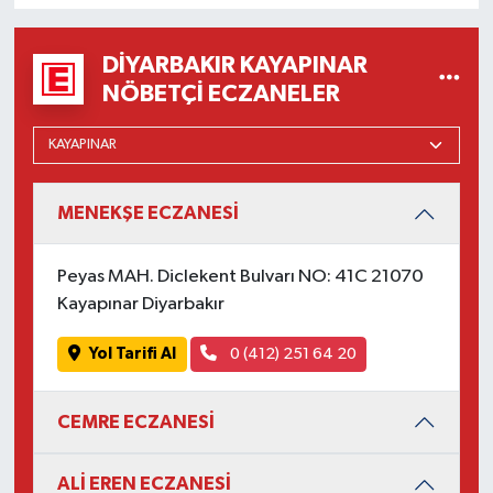
DIYARBAKIR KAYAPINAR
NÖBETÇI ECZANELER
MENEKŞE ECZANESİ
Peyas MAH. Diclekent Bulvarı NO: 41C 21070
Kayapınar Diyarbakır
Yol Tarifi Al
0 (412) 251 64 20
CEMRE ECZANESİ
ALİ EREN ECZANESİ