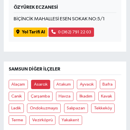
ÖZYÜREK ECZANESİ
Spor
BİÇİNCİK MAHALLESİ ESEN SOKAK NO:5/1
Yaşam
Yol Tarifi Al
0 (362) 791 22 03
SAMSUN DIĞER İLÇELER
Alaçam
Asarcık
Atakum
Ayvacık
Bafra
Canik
Çarşamba
Havza
İlkadım
Kavak
Ladik
Ondokuzmayıs
Salıpazarı
Tekkeköy
Terme
Vezirköprü
Yakakent