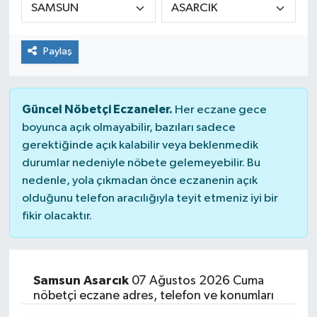
Genel
Paylaş
Güncel
Gündem
Güncel Nöbetçi Eczaneler.
Her eczane gece
boyunca açık olmayabilir, bazıları sadece
İlim & İrfan
gerektiğinde açık kalabilir veya beklenmedik
durumlar nedeniyle nöbete gelemeyebilir. Bu
Kültür & Sanat
nedenle, yola çıkmadan önce eczanenin açık
olduğunu telefon aracılığıyla teyit etmeniz iyi bir
KURDÎ
fikir olacaktır.
Sağlık
Sağlık & Yaşam
Samsun Asarcık
07 Ağustos 2026 Cuma
nöbetçi eczane adres, telefon ve konumları
Siyaset