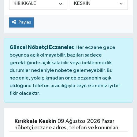
Genel
Paylaş
Güncel
Gündem
Güncel Nöbetçi Eczaneler.
Her eczane gece
boyunca açık olmayabilir, bazıları sadece
İlim & İrfan
gerektiğinde açık kalabilir veya beklenmedik
durumlar nedeniyle nöbete gelemeyebilir. Bu
Kültür & Sanat
nedenle, yola çıkmadan önce eczanenin açık
olduğunu telefon aracılığıyla teyit etmeniz iyi bir
KURDÎ
fikir olacaktır.
Sağlık
Sağlık & Yaşam
Kırıkkale Keskin
09 Ağustos 2026 Pazar
nöbetçi eczane adres, telefon ve konumları
Siyaset