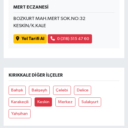
MERT ECZANESİ
Spor
BOZKURT MAH.MERT SOK.NO:32
KESKİN/K.KALE
Yaşam
Yol Tarifi Al
0 (318) 515 47 60
KIRIKKALE DIĞER İLÇELER
Bahşılı
Balışeyh
Çelebi
Delice
Karakeçili
Keskin
Merkez
Sulakyurt
Yahşihan