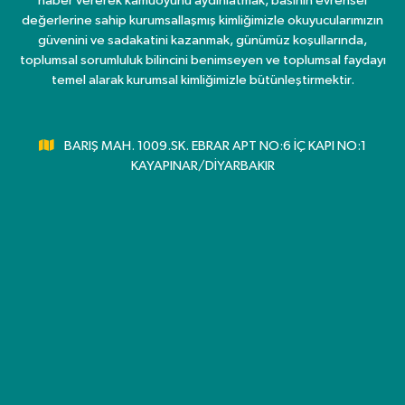
haber vererek kamuoyunu aydınlatmak, basının evrensel
değerlerine sahip kurumsallaşmış kimliğimizle okuyucularımızın
güvenini ve sadakatini kazanmak, günümüz koşullarında,
toplumsal sorumluluk bilincini benimseyen ve toplumsal faydayı
temel alarak kurumsal kimliğimizle bütünleştirmektir.
BARIŞ MAH. 1009.SK. EBRAR APT NO:6 İÇ KAPI NO:1
KAYAPINAR/DİYARBAKIR