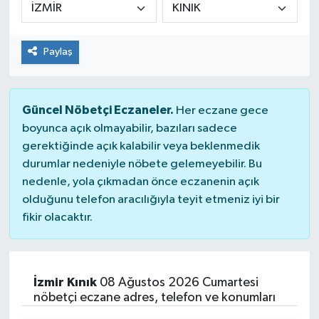
Genel
Paylaş
Güncel
Gündem
Güncel Nöbetçi Eczaneler.
Her eczane gece
boyunca açık olmayabilir, bazıları sadece
İlim & İrfan
gerektiğinde açık kalabilir veya beklenmedik
durumlar nedeniyle nöbete gelemeyebilir. Bu
Kültür & Sanat
nedenle, yola çıkmadan önce eczanenin açık
olduğunu telefon aracılığıyla teyit etmeniz iyi bir
KURDÎ
fikir olacaktır.
Sağlık
Sağlık & Yaşam
İzmir Kınık
08 Ağustos 2026 Cumartesi
nöbetçi eczane adres, telefon ve konumları
Siyaset