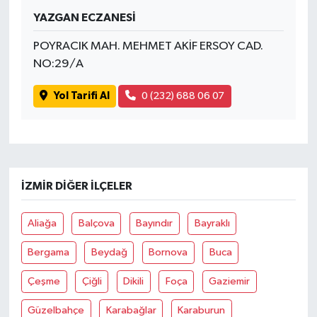
YAZGAN ECZANESİ
Spor
POYRACIK MAH. MEHMET AKİF ERSOY CAD.
NO:29/A
Yaşam
Yol Tarifi Al
0 (232) 688 06 07
İZMIR DIĞER İLÇELER
Aliağa
Balçova
Bayındır
Bayraklı
Bergama
Beydağ
Bornova
Buca
Çeşme
Çiğli
Dikili
Foça
Gaziemir
Güzelbahçe
Karabağlar
Karaburun