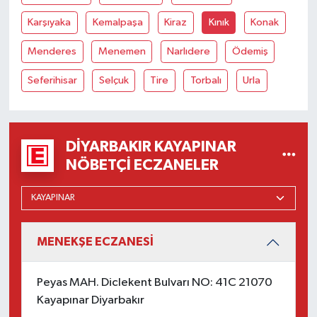
Karşıyaka
Kemalpaşa
Kiraz
Kınık
Konak
Menderes
Menemen
Narlıdere
Ödemiş
Seferihisar
Selçuk
Tire
Torbalı
Urla
DIYARBAKIR KAYAPINAR
NÖBETÇI ECZANELER
MENEKŞE ECZANESİ
Peyas MAH. Diclekent Bulvarı NO: 41C 21070
Kayapınar Diyarbakır