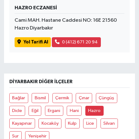
HAZRO ECZANESİ
Spor
Cami MAH. Hastane Caddesi NO: 16E 21560
Hazro Diyarbakır
Yaşam
Yol Tarifi Al
0 (412) 671 20 94
DIYARBAKIR DIĞER İLÇELER
Bağlar
Bismil
Çermik
Çınar
Çüngüş
Dicle
Eğil
Ergani
Hani
Hazro
Kayapınar
Kocaköy
Kulp
Lice
Silvan
Sur
Yenişehir