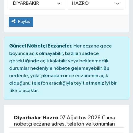
Genel
Paylaş
Güncel
Gündem
Güncel Nöbetçi Eczaneler.
Her eczane gece
boyunca açık olmayabilir, bazıları sadece
İlim & İrfan
gerektiğinde açık kalabilir veya beklenmedik
durumlar nedeniyle nöbete gelemeyebilir. Bu
Kültür & Sanat
nedenle, yola çıkmadan önce eczanenin açık
olduğunu telefon aracılığıyla teyit etmeniz iyi bir
KURDÎ
fikir olacaktır.
Sağlık
Sağlık & Yaşam
Diyarbakır Hazro
07 Ağustos 2026 Cuma
nöbetçi eczane adres, telefon ve konumları
Siyaset