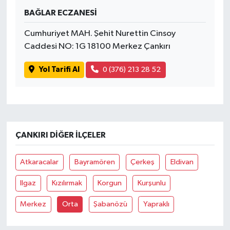
BAĞLAR ECZANESİ
Spor
Cumhuriyet MAH. Şehit Nurettin Cinsoy
Caddesi NO: 1G 18100 Merkez Çankırı
Yaşam
Yol Tarifi Al
0 (376) 213 28 52
ÇANKIRI DIĞER İLÇELER
Atkaracalar
Bayramören
Çerkeş
Eldivan
Ilgaz
Kızılırmak
Korgun
Kurşunlu
Merkez
Orta
Şabanözü
Yapraklı