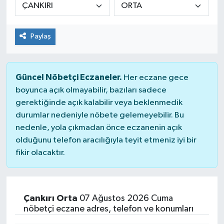
Genel
Paylaş
Güncel
Gündem
Güncel Nöbetçi Eczaneler.
Her eczane gece
boyunca açık olmayabilir, bazıları sadece
İlim & İrfan
gerektiğinde açık kalabilir veya beklenmedik
durumlar nedeniyle nöbete gelemeyebilir. Bu
Kültür & Sanat
nedenle, yola çıkmadan önce eczanenin açık
olduğunu telefon aracılığıyla teyit etmeniz iyi bir
KURDÎ
fikir olacaktır.
Sağlık
Sağlık & Yaşam
Çankırı Orta
07 Ağustos 2026 Cuma
nöbetçi eczane adres, telefon ve konumları
Siyaset