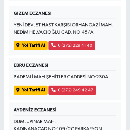
GİZEM ECZANESİ
Spor
YENİ DEVLET HAST.KARŞISI ORHANGAZİ MAH.
Yaşam
NEDİM HELVACIOĞLU CAD. NO:45/A
Yol Tarifi Al
0 (272) 229 41 40
EBRU ECZANESİ
BADEMLİ MAH.ŞEHİTLER CADDESİ NO:230A
Yol Tarifi Al
0 (272) 249 42 47
AYDENİZ ECZANESİ
DUMLUPINAR MAH.
KADINANACAD.NO:109/2C PARKAFYON