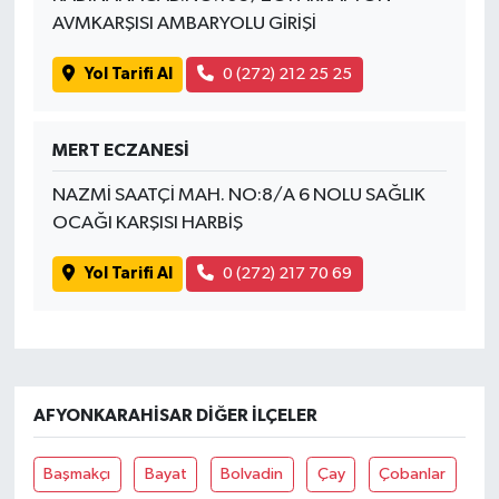
AVMKARŞISI AMBARYOLU GİRİŞİ
Yol Tarifi Al
0 (272) 212 25 25
MERT ECZANESİ
NAZMİ SAATÇİ MAH. NO:8/A 6 NOLU SAĞLIK
OCAĞI KARŞISI HARBİŞ
Yol Tarifi Al
0 (272) 217 70 69
AFYONKARAHISAR DIĞER İLÇELER
Başmakçı
Bayat
Bolvadin
Çay
Çobanlar