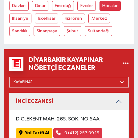
Dazkırı
Dinar
Emirdağ
Evciler
Hocalar
İhsaniye
İscehisar
Kızılören
Merkez
Sandıklı
Sinanpaşa
Şuhut
Sultandağı
DIYARBAKIR KAYAPINAR
NÖBETÇI ECZANELER
İNCİ ECZANESİ
DİCLEKENT MAH. 265. SOK. NO:5AA
Yol Tarifi Al
0 (412) 257 09 19