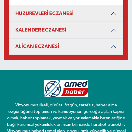
HUZUREVLERİ ECZANESİ
KALENDER ECZANESİ
ALİCAN ECZANESİ
Vizyonumuz ilkeli, dürüst, özgün, tarafsız, haber alma
özgürlüğünü toplumun ve kamuoyunun gerçeğe açılan kapısı
olmak, haber toplamak, yaymak ve yorumlamakla basın etiğine
bağlı kurumsal yükümlülüklerimizin bilincinde hareket etmektir.
Misyonumuz haberi temel alan, doğru, hızlı, güvenilir ve güncel