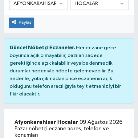
Genel
Paylaş
Güncel
Gündem
Güncel Nöbetçi Eczaneler.
Her eczane gece
boyunca açık olmayabilir, bazıları sadece
İlim & İrfan
gerektiğinde açık kalabilir veya beklenmedik
durumlar nedeniyle nöbete gelemeyebilir. Bu
Kültür & Sanat
nedenle, yola çıkmadan önce eczanenin açık
olduğunu telefon aracılığıyla teyit etmeniz iyi bir
KURDÎ
fikir olacaktır.
Sağlık
Sağlık & Yaşam
Afyonkarahisar Hocalar
09 Ağustos 2026
Pazar nöbetçi eczane adres, telefon ve
konumları
Siyaset