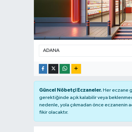
Genel
Güncel
Gündem
İlim & İrfan
Kültür & Sanat
KURDÎ
Güncel Nöbetçi Eczaneler.
Her eczane ge
gerektiğinde açık kalabilir veya beklenme
Sağlık
nedenle, yola çıkmadan önce eczanenin açık
fikir olacaktır.
Sağlık & Yaşam
Siyaset