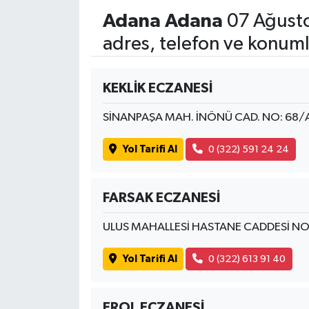
Adana Adana
07 Ağusto
Spor
adres, telefon ve konuml
Yaşam
KEKLİK ECZANESİ
SİNANPAŞA MAH. İNÖNÜ CAD. NO: 68/
Yol Tarifi Al
0 (322) 591 24 24
FARSAK ECZANESİ
ULUS MAHALLESİ HASTANE CADDESİ NO:
Yol Tarifi Al
0 (322) 613 91 40
EROL ECZANESİ