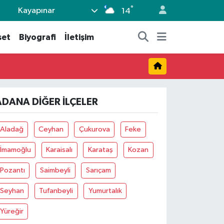
°
Kayapınar
14
set
Biyografi
İletişim
ADANA DIĞER İLÇELER
Aladağ
Ceyhan
Çukurova
Feke
İmamoğlu
Karaisalı
Karataş
Kozan
Pozantı
Saimbeyli
Sarıçam
Seyhan
Tufanbeyli
Yumurtalık
Yüreğir