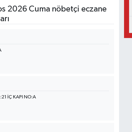
s 2026 Cuma nöbetçi eczane
arı
A
21 İÇ KAPI NO:A