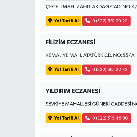
ÇECELİ MAH. ZAHİT AKDAĞ CAD. NO:4
Yol Tarifi Al
0 (322) 551 20 20
FİLİZİM ECZANESİ
KEMALİYE MAH. ATATÜRK CD. NO:55/A
Yol Tarifi Al
0 (322) 681 22 72
YILDIRIM ECZANESİ
ŞEVKİYE MAHALLESİ GÜNERİ CADDESİ N
Yol Tarifi Al
0 (322) 515 45 90