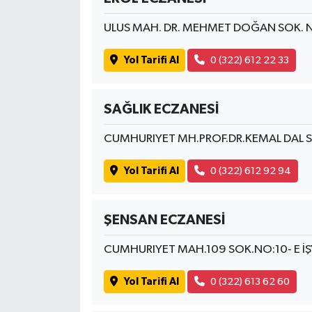
ULUS MAH. DR. MEHMET DOĞAN SOK.
Yol Tarifi Al
0 (322) 612 22 33
SAĞLIK ECZANESİ
CUMHURIYET MH.PROF.DR.KEMAL DAL SK.
Yol Tarifi Al
0 (322) 612 92 94
ŞENSAN ECZANESİ
CUMHURIYET MAH.109 SOK.NO:10- E İŞ
Yol Tarifi Al
0 (322) 613 62 60