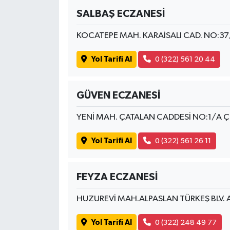
SALBAŞ ECZANESİ
KOCATEPE MAH. KARAİSALI CAD. NO:3
Yol Tarifi Al
0 (322) 561 20 44
GÜVEN ECZANESİ
YENİ MAH. ÇATALAN CADDESİ NO:1/A
Yol Tarifi Al
0 (322) 561 26 11
FEYZA ECZANESİ
HUZUREVİ MAH.ALPASLAN TÜRKEŞ BLV. A
Yol Tarifi Al
0 (322) 248 49 77